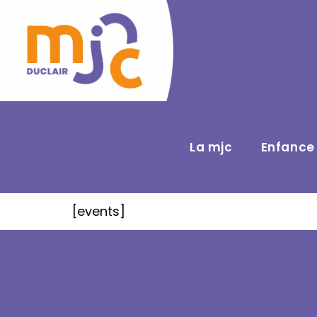
La mjc
Enfance
[events]