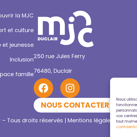
uvrir la MJC
rt et culture
 et jeunesse
250 rue Jules Ferry
Inclusion
76480, Duclair
pace famille
Nous utilis
NOUS CONTACTER
fonctionnem
personnalis
vos centres
 – Tous droits réservés |
Mentions légales
|
Politiq
tout momen
confidentia